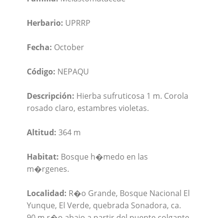
Herbario:
UPRRP
Fecha:
October
Código:
NEPAQU
Descripción:
Hierba sufruticosa 1 m. Corola
rosado claro, estambres violetas.
Altitud:
364 m
Habitat:
Bosque h�medo en las
m�rgenes.
Localidad:
R�o Grande, Bosque Nacional El
Yunque, El Verde, quebrada Sonadora, ca.
90 m r�o abajo a partir del puente colgante.