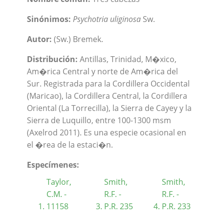
Sinónimos:
Psychotria uliginosa
Sw.
Autor:
(Sw.) Bremek.
Distribución:
Antillas, Trinidad, M�xico,
Am�rica Central y norte de Am�rica del
Sur. Registrada para la Cordillera Occidental
(Maricao), la Cordillera Central, la Cordillera
Oriental (La Torrecilla), la Sierra de Cayey y la
Sierra de Luquillo, entre 100-1300 msm
(Axelrod 2011). Es una especie ocasional en
el �rea de la estaci�n.
Especímenes:
Taylor,
Smith,
Smith,
C.M. -
R.F. -
R.F. -
11158
P.R. 235
P.R. 233