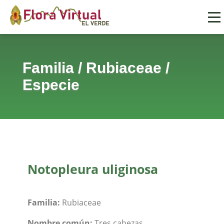
Familia
/
Rubiaceae
/
Especie
Notopleura uliginosa
Familia:
Rubiaceae
Nombre común:
Tres cabezas