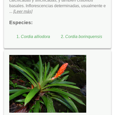
calcificadas y silicificadas, y también cistolitos
basales. Inflorescencias determinadas, usualmente e
...
[Leer más]
Especies:
Cordia alliodora
Cordia borinquensis