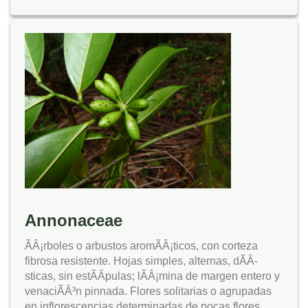
Annonaceae
ÃÂ¡rboles o arbustos aromÃÂ¡ticos, con corteza
fibrosa resistente. Hojas simples, alternas, dÃÂ­
sticas, sin estÃÂ­pulas; lÃÂ¡mina de margen entero y
venaciÃÂ³n pinnada. Flores solitarias o agrupadas
en inflorescencias determinadas de pocas flores,