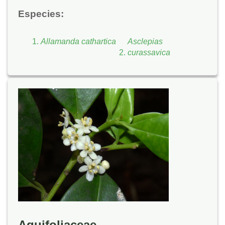
Especies:
Allamanda cathartica
Asclepias
curassavica
Aquifoliaceae