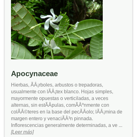
Apocynaceae
Hierbas, ÃÂ¡rboles, arbustos o trepadoras,
usualmente con lÃÂ¡tex blanco. Hojas simples,
mayormente opuestas o verticiladas, a veces
alternas, sin estÃÂ­pulas, comÃÂºnmente con
colÃÂ©teres en la base del pecÃÂ­olo; lÃÂ¡mina de
margen entero y venaciÃÂ³n pinnada.
Inflorescencias generalmente determinadas, a ve ...
[Leer más]