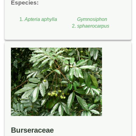
Especies:
Apteria aphylla
Gymnosiphon
sphaerocarpus
Burseraceae