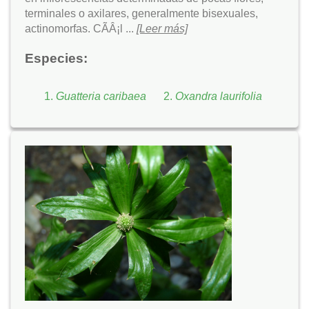
terminales o axilares, generalmente bisexuales,
actinomorfas. CÃÂ¡l ...
[Leer más]
Especies:
Guatteria caribaea
Oxandra laurifolia