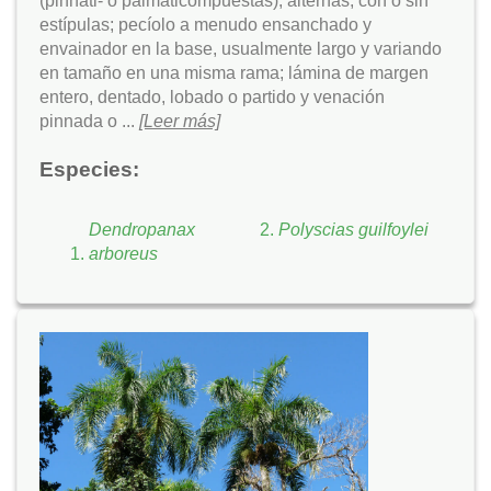
(pinnati- o palmaticompuestas), alternas, con o sin
estípulas; pecíolo a menudo ensanchado y
envainador en la base, usualmente largo y variando
en tamaño en una misma rama; lámina de margen
entero, dentado, lobado o partido y venación
pinnada o ...
[Leer más]
Especies:
Dendropanax
Polyscias guilfoylei
arboreus