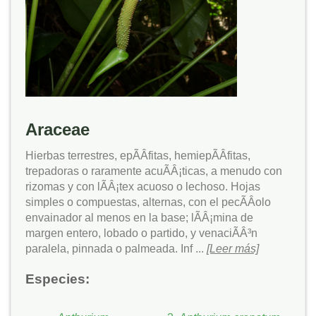
Araceae
Hierbas terrestres, epÃÂ­fitas, hemiepÃÂ­fitas,
trepadoras o raramente acuÃÂ¡ticas, a menudo con
rizomas y con lÃÂ¡tex acuoso o lechoso. Hojas
simples o compuestas, alternas, con el pecÃÂ­olo
envainador al menos en la base; lÃÂ¡mina de
margen entero, lobado o partido, y venaciÃÂ³n
paralela, pinnada o palmeada. Inf ...
[Leer más]
Especies: