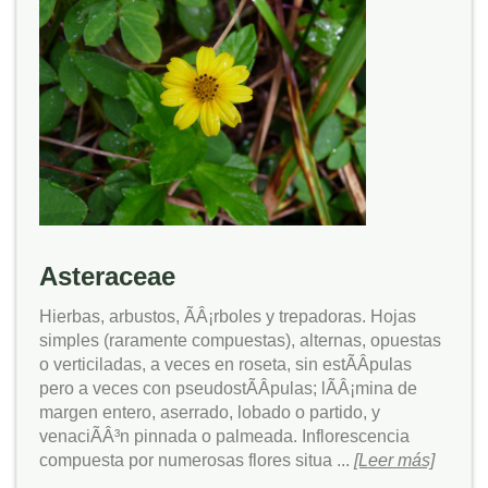
Asteraceae
Hierbas, arbustos, ÃÂ¡rboles y trepadoras. Hojas
simples (raramente compuestas), alternas, opuestas
o verticiladas, a veces en roseta, sin estÃÂ­pulas
pero a veces con pseudostÃÂ­pulas; lÃÂ¡mina de
margen entero, aserrado, lobado o partido, y
venaciÃÂ³n pinnada o palmeada. Inflorescencia
compuesta por numerosas flores situa ...
[Leer más]