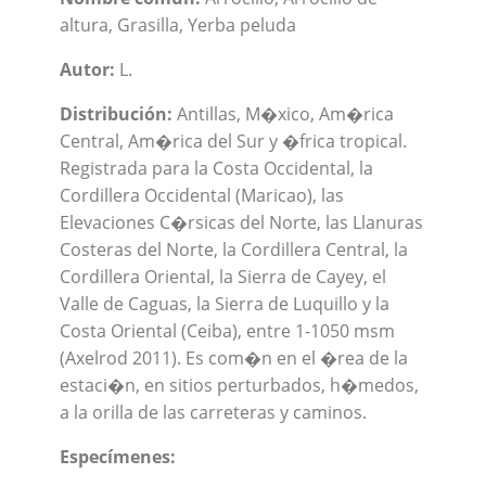
altura, Grasilla, Yerba peluda
Autor:
L.
Distribución:
Antillas, M�xico, Am�rica
Central, Am�rica del Sur y �frica tropical.
Registrada para la Costa Occidental, la
Cordillera Occidental (Maricao), las
Elevaciones C�rsicas del Norte, las Llanuras
Costeras del Norte, la Cordillera Central, la
Cordillera Oriental, la Sierra de Cayey, el
Valle de Caguas, la Sierra de Luquillo y la
Costa Oriental (Ceiba), entre 1-1050 msm
(Axelrod 2011). Es com�n en el �rea de la
estaci�n, en sitios perturbados, h�medos,
a la orilla de las carreteras y caminos.
Especímenes: