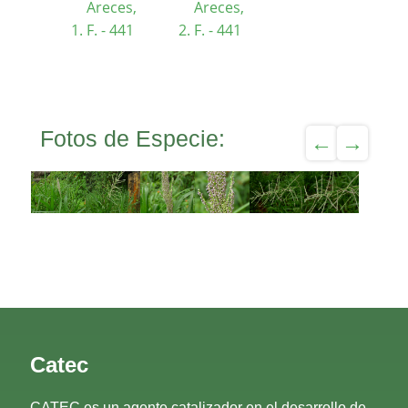
Areces,
Areces,
F. - 441
F. - 441
Fotos de Especie:
Catec
CATEC es un agente catalizador en el desarrollo de