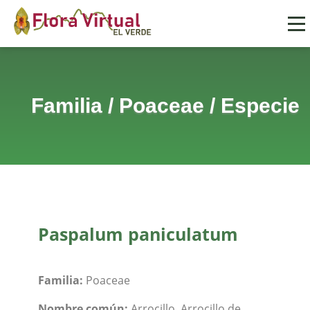
Familia
/
Poaceae
/
Especie
Paspalum paniculatum
Familia:
Poaceae
Nombre común:
Arrocillo, Arrocillo de