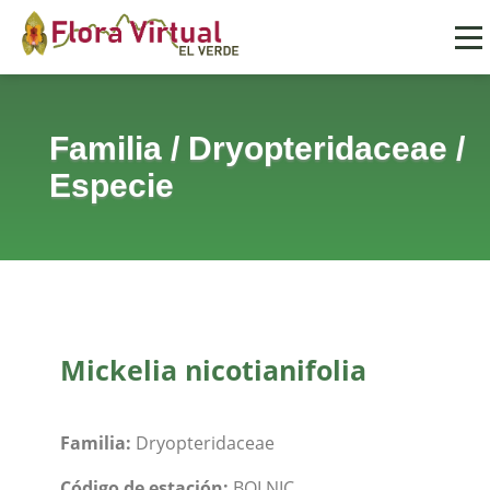
Familia
/
Dryopteridaceae
/
Especie
Mickelia nicotianifolia
Familia:
Dryopteridaceae
Código de estación:
BOLNIC