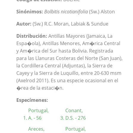
Sinónimos:
Bolbitis nicotianifolia
(Sw.) Alston
Autor:
(Sw.) R.C. Moran, Labiak & Sundue
Distribución:
Antillas Mayores (Jamaica, La
Espa�ola), Antillas Menores, Am�rica Central
y Am�rica del Sur hasta Bolivia. Registrada
para las Llanuras Costeras del Norte (San Juan),
la Cordillera Central (Adjuntas), la Sierra de
Cayey y la Sierra de Luquillo, entre 20-630 msm
(Axelrod 2011). Es una especie ocasional en el
�rea de la estaci�n.
Especímenes:
Portugal,
Conant,
A. - 56
D.S. - 276
Areces,
Portugal,