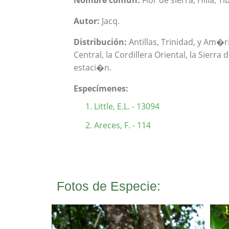
Nombre común:
Flor de sierra, Hilia, T
Autor:
Jacq.
Distribución:
Antillas, Trinidad, y Am�ri
Central, la Cordillera Oriental, la Sierr
estaci�n.
Especímenes:
Little, E.L. - 13094
Areces, F. - 114
Fotos de Especie: