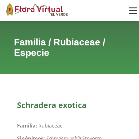
Familia
/
Rubiaceae
/
Especie
Schradera exotica
Familia:
Rubiaceae
Sinónimos:
Schradera vahlii
Steyerm.