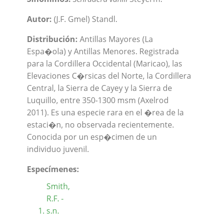
Autor:
(J.F. Gmel) Standl.
Distribución:
Antillas Mayores (La
Espa�ola) y Antillas Menores. Registrada
para la Cordillera Occidental (Maricao), las
Elevaciones C�rsicas del Norte, la Cordillera
Central, la Sierra de Cayey y la Sierra de
Luquillo, entre 350-1300 msm (Axelrod
2011). Es una especie rara en el �rea de la
estaci�n, no observada recientemente.
Conocida por un esp�cimen de un
individuo juvenil.
Especímenes:
Smith,
R.F. -
s.n.