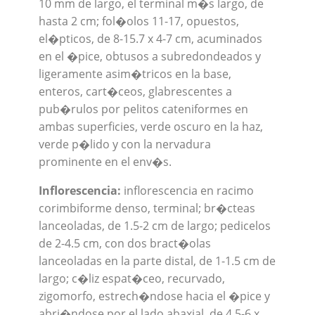
10 mm de largo, el terminal m�s largo, de
hasta 2 cm; fol�olos 11-17, opuestos,
el�pticos, de 8-15.7 x 4-7 cm, acuminados
en el �pice, obtusos a subredondeados y
ligeramente asim�tricos en la base,
enteros, cart�ceos, glabrescentes a
pub�rulos por pelitos cateniformes en
ambas superficies, verde oscuro en la haz,
verde p�lido y con la nervadura
prominente en el env�s.
Inflorescencia:
inflorescencia en racimo
corimbiforme denso, terminal; br�cteas
lanceoladas, de 1.5-2 cm de largo; pedicelos
de 2-4.5 cm, con dos bract�olas
lanceoladas en la parte distal, de 1-1.5 cm de
largo; c�liz espat�ceo, recurvado,
zigomorfo, estrech�ndose hacia el �pice y
abri�ndose por el lado abaxial, de 4.5-6 x