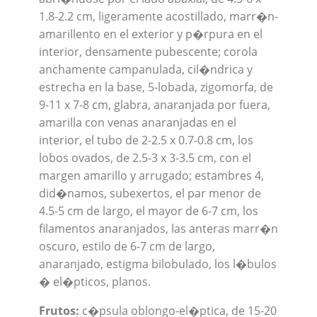
1.8-2.2 cm, ligeramente acostillado, marr�n-
amarillento en el exterior y p�rpura en el
interior, densamente pubescente; corola
anchamente campanulada, cil�ndrica y
estrecha en la base, 5-lobada, zigomorfa, de
9-11 x 7-8 cm, glabra, anaranjada por fuera,
amarilla con venas anaranjadas en el
interior, el tubo de 2-2.5 x 0.7-0.8 cm, los
lobos ovados, de 2.5-3 x 3-3.5 cm, con el
margen amarillo y arrugado; estambres 4,
did�namos, subexertos, el par menor de
4.5-5 cm de largo, el mayor de 6-7 cm, los
filamentos anaranjados, las anteras marr�n
oscuro, estilo de 6-7 cm de largo,
anaranjado, estigma bilobulado, los l�bulos
� el�pticos, planos.
Frutos:
c�psula oblongo-el�ptica, de 15-20