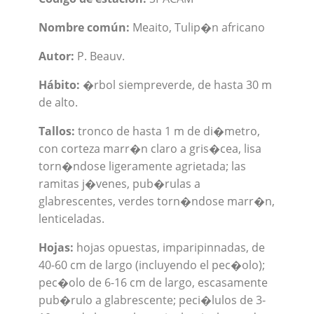
Nombre común:
Meaito, Tulip�n africano
Autor:
P. Beauv.
Hábito:
�rbol siempreverde, de hasta 30 m
de alto.
Tallos:
tronco de hasta 1 m de di�metro,
con corteza marr�n claro a gris�cea, lisa
torn�ndose ligeramente agrietada; las
ramitas j�venes, pub�rulas a
glabrescentes, verdes torn�ndose marr�n,
lenticeladas.
Hojas:
hojas opuestas, imparipinnadas, de
40-60 cm de largo (incluyendo el pec�olo);
pec�olo de 6-16 cm de largo, escasamente
pub�rulo a glabrescente; peci�lulos de 3-