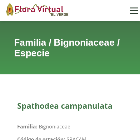
Familia
/
Bignoniaceae
/
Especie
Spathodea campanulata
Familia:
Bignoniaceae
Código de estación:
SPACAM