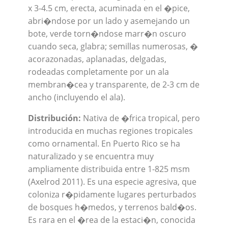
x 3-4.5 cm, erecta, acuminada en el �pice,
abri�ndose por un lado y asemejando un
bote, verde torn�ndose marr�n oscuro
cuando seca, glabra; semillas numerosas, �
acorazonadas, aplanadas, delgadas,
rodeadas completamente por un ala
membran�cea y transparente, de 2-3 cm de
ancho (incluyendo el ala).
Distribución:
Nativa de �frica tropical, pero
introducida en muchas regiones tropicales
como ornamental. En Puerto Rico se ha
naturalizado y se encuentra muy
ampliamente distribuida entre 1-825 msm
(Axelrod 2011). Es una especie agresiva, que
coloniza r�pidamente lugares perturbados
de bosques h�medos, y terrenos bald�os.
Es rara en el �rea de la estaci�n, conocida