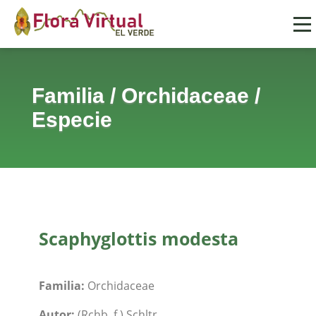
Familia
/
Orchidaceae
/
Especie
Scaphyglottis modesta
Familia:
Orchidaceae
Autor:
(Rchb. f.) Schltr.