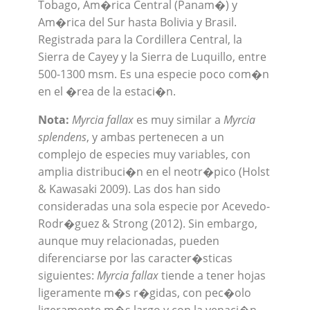
Tobago, Am�rica Central (Panam�) y
Am�rica del Sur hasta Bolivia y Brasil.
Registrada para la Cordillera Central, la
Sierra de Cayey y la Sierra de Luquillo, entre
500-1300 msm. Es una especie poco com�n
en el �rea de la estaci�n.
Nota:
Myrcia fallax
es muy similar a
Myrcia
splendens
, y ambas pertenecen a un
complejo de especies muy variables, con
amplia distribuci�n en el neotr�pico (Holst
& Kawasaki 2009). Las dos han sido
consideradas una sola especie por Acevedo-
Rodr�guez & Strong (2012). Sin embargo,
aunque muy relacionadas, pueden
diferenciarse por las caracter�sticas
siguientes:
Myrcia fallax
tiende a tener hojas
ligeramente m�s r�gidas, con pec�olo