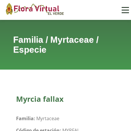
Familia
/
Myrtaceae
/
Especie
Myrcia fallax
Familia:
Myrtaceae
Código de estación:
MYRFAL