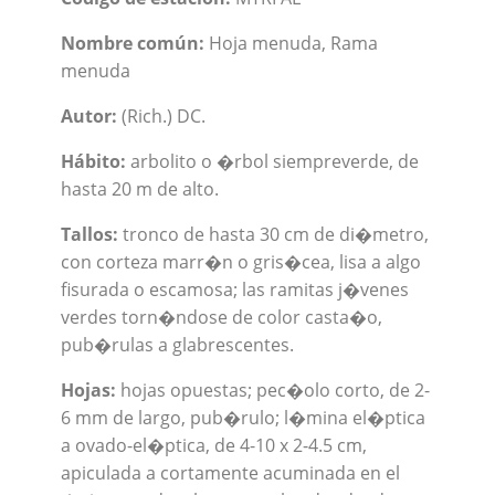
Nombre común:
Hoja menuda, Rama
menuda
Autor:
(Rich.) DC.
Hábito:
arbolito o �rbol siempreverde, de
hasta 20 m de alto.
Tallos:
tronco de hasta 30 cm de di�metro,
con corteza marr�n o gris�cea, lisa a algo
fisurada o escamosa; las ramitas j�venes
verdes torn�ndose de color casta�o,
pub�rulas a glabrescentes.
Hojas:
hojas opuestas; pec�olo corto, de 2-
6 mm de largo, pub�rulo; l�mina el�ptica
a ovado-el�ptica, de 4-10 x 2-4.5 cm,
apiculada a cortamente acuminada en el