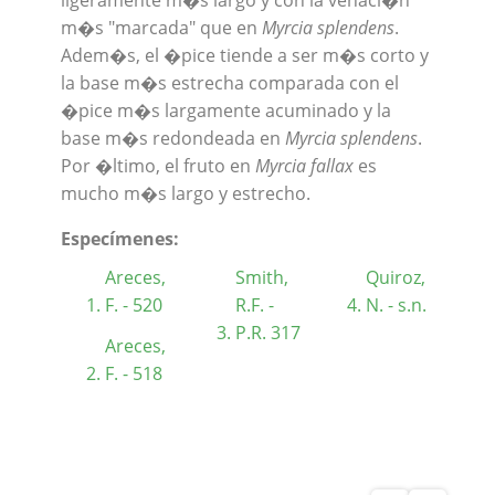
ligeramente m�s largo y con la venaci�n
m�s "marcada" que en
Myrcia splendens
.
Adem�s, el �pice tiende a ser m�s corto y
la base m�s estrecha comparada con el
�pice m�s largamente acuminado y la
base m�s redondeada en
Myrcia splendens
.
Por �ltimo, el fruto en
Myrcia fallax
es
mucho m�s largo y estrecho.
Especímenes:
Areces,
Smith,
Quiroz,
F. - 520
R.F. -
N. - s.n.
P.R. 317
Areces,
F. - 518