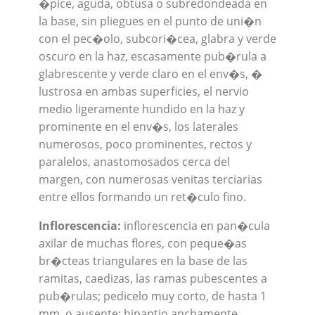
�pice, aguda, obtusa o subredondeada en
la base, sin pliegues en el punto de uni�n
con el pec�olo, subcori�cea, glabra y verde
oscuro en la haz, escasamente pub�rula a
glabrescente y verde claro en el env�s, �
lustrosa en ambas superficies, el nervio
medio ligeramente hundido en la haz y
prominente en el env�s, los laterales
numerosos, poco prominentes, rectos y
paralelos, anastomosados cerca del
margen, con numerosas venitas terciarias
entre ellos formando un ret�culo fino.
Inflorescencia:
inflorescencia en pan�cula
axilar de muchas flores, con peque�as
br�cteas triangulares en la base de las
ramitas, caedizas, las ramas pubescentes a
pub�rulas; pedicelo muy corto, de hasta 1
mm, o ausente; hipantio anchamente