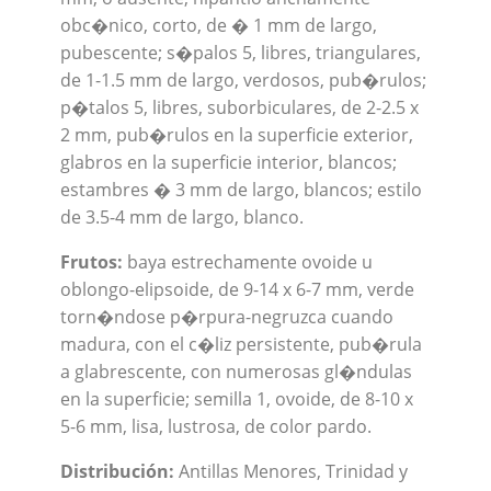
obc�nico, corto, de � 1 mm de largo,
pubescente; s�palos 5, libres, triangulares,
de 1-1.5 mm de largo, verdosos, pub�rulos;
p�talos 5, libres, suborbiculares, de 2-2.5 x
2 mm, pub�rulos en la superficie exterior,
glabros en la superficie interior, blancos;
estambres � 3 mm de largo, blancos; estilo
de 3.5-4 mm de largo, blanco.
Frutos:
baya estrechamente ovoide u
oblongo-elipsoide, de 9-14 x 6-7 mm, verde
torn�ndose p�rpura-negruzca cuando
madura, con el c�liz persistente, pub�rula
a glabrescente, con numerosas gl�ndulas
en la superficie; semilla 1, ovoide, de 8-10 x
5-6 mm, lisa, lustrosa, de color pardo.
Distribución:
Antillas Menores, Trinidad y