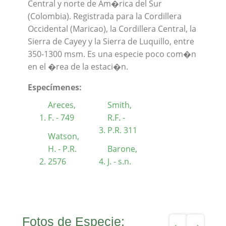
Central y norte de Am�rica del Sur
(Colombia). Registrada para la Cordillera
Occidental (Maricao), la Cordillera Central, la
Sierra de Cayey y la Sierra de Luquillo, entre
350-1300 msm. Es una especie poco com�n
en el �rea de la estaci�n.
Especímenes:
Areces,
Smith,
F. - 749
R.F. -
P.R. 311
Watson,
H. - P.R.
Barone,
2576
J. - s.n.
Fotos de Especie: