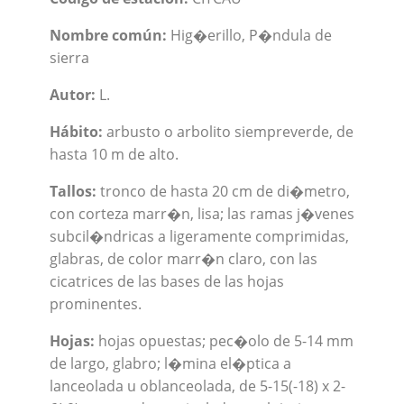
Nombre común:
Hig�erillo, P�ndula de
sierra
Autor:
L.
Hábito:
arbusto o arbolito siempreverde, de
hasta 10 m de alto.
Tallos:
tronco de hasta 20 cm de di�metro,
con corteza marr�n, lisa; las ramas j�venes
subcil�ndricas a ligeramente comprimidas,
glabras, de color marr�n claro, con las
cicatrices de las bases de las hojas
prominentes.
Hojas:
hojas opuestas; pec�olo de 5-14 mm
de largo, glabro; l�mina el�ptica a
lanceolada u oblanceolada, de 5-15(-18) x 2-