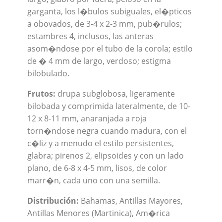
garganta, los l�bulos subiguales, el�pticos
a obovados, de 3-4 x 2-3 mm, pub�rulos;
estambres 4, inclusos, las anteras
asom�ndose por el tubo de la corola; estilo
de � 4 mm de largo, verdoso; estigma
bilobulado.
Frutos:
drupa subglobosa, ligeramente
bilobada y comprimida lateralmente, de 10-
12 x 8-11 mm, anaranjada a roja
torn�ndose negra cuando madura, con el
c�liz y a menudo el estilo persistentes,
glabra; pirenos 2, elipsoides y con un lado
plano, de 6-8 x 4-5 mm, lisos, de color
marr�n, cada uno con una semilla.
Distribución:
Bahamas, Antillas Mayores,
Antillas Menores (Martinica), Am�rica