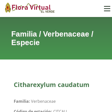
Familia
/
Verbenaceae
/
Especie
Citharexylum caudatum
Familia:
Verbenaceae
Código de estación:
CITCAU