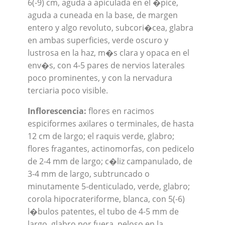
6(-9) cm, aguda a apiculada en el �pice,
aguda a cuneada en la base, de margen
entero y algo revoluto, subcori�cea, glabra
en ambas superficies, verde oscuro y
lustrosa en la haz, m�s clara y opaca en el
env�s, con 4-5 pares de nervios laterales
poco prominentes, y con la nervadura
terciaria poco visible.
Inflorescencia:
flores en racimos
espiciformes axilares o terminales, de hasta
12 cm de largo; el raquis verde, glabro;
flores fragantes, actinomorfas, con pedicelo
de 2-4 mm de largo; c�liz campanulado, de
3-4 mm de largo, subtruncado o
minutamente 5-denticulado, verde, glabro;
corola hipocrateriforme, blanca, con 5(-6)
l�bulos patentes, el tubo de 4-5 mm de
largo, glabro por fuera, peloso en la