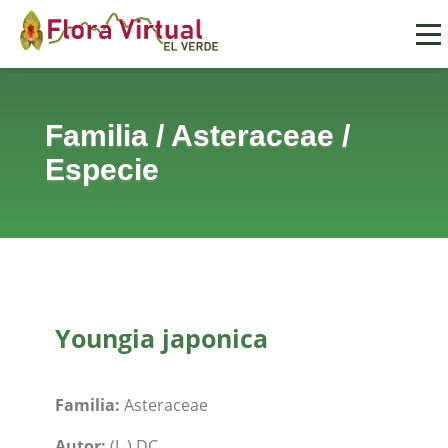
Familia
/
Asteraceae
/
Especie
Youngia japonica
Familia:
Asteraceae
Autor:
(L.) DC.