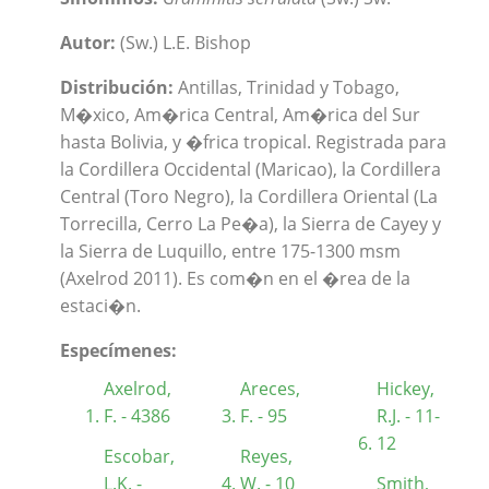
Autor:
(Sw.) L.E. Bishop
Distribución:
Antillas, Trinidad y Tobago,
M�xico, Am�rica Central, Am�rica del Sur
hasta Bolivia, y �frica tropical. Registrada para
la Cordillera Occidental (Maricao), la Cordillera
Central (Toro Negro), la Cordillera Oriental (La
Torrecilla, Cerro La Pe�a), la Sierra de Cayey y
la Sierra de Luquillo, entre 175-1300 msm
(Axelrod 2011). Es com�n en el �rea de la
estaci�n.
Especímenes:
Axelrod,
Areces,
Hickey,
F. - 4386
F. - 95
R.J. - 11-
12
Escobar,
Reyes,
L.K. -
W. - 10
Smith,