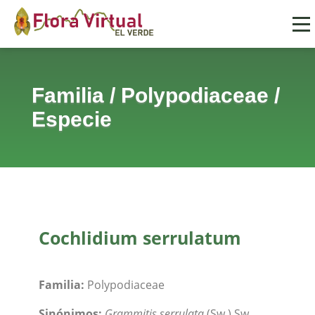
Familia
/
Polypodiaceae
/
Especie
Cochlidium serrulatum
Familia:
Polypodiaceae
Sinónimos:
Grammitis serrulata
(Sw.) Sw.