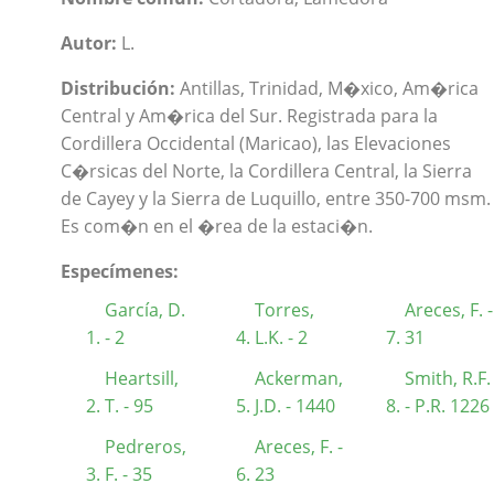
Autor:
L.
Distribución:
Antillas, Trinidad, M�xico, Am�rica
Central y Am�rica del Sur. Registrada para la
Cordillera Occidental (Maricao), las Elevaciones
C�rsicas del Norte, la Cordillera Central, la Sierra
de Cayey y la Sierra de Luquillo, entre 350-700 msm.
Es com�n en el �rea de la estaci�n.
Especímenes:
García, D.
Torres,
Areces, F. -
- 2
L.K. - 2
31
Heartsill,
Ackerman,
Smith, R.F.
T. - 95
J.D. - 1440
- P.R. 1226
Pedreros,
Areces, F. -
F. - 35
23