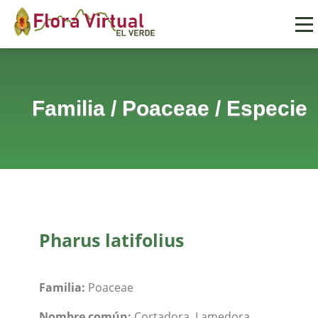
Familia
/
Poaceae
/
Especie
Pharus latifolius
Familia:
Poaceae
Nombre común:
Cortadora, Lamedora