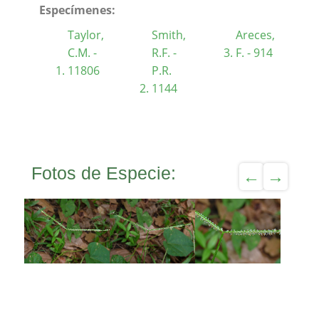
Especímenes:
Taylor,
Smith,
Areces,
C.M. -
R.F. -
F. - 914
11806
P.R.
1144
Fotos de Especie: