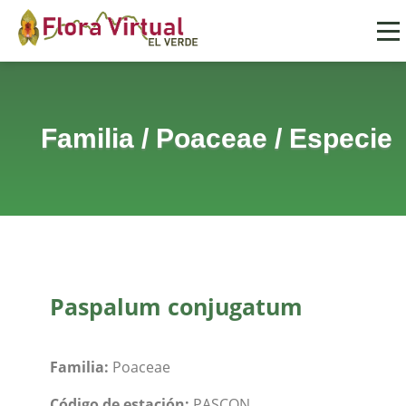
Familia
/
Poaceae
/
Especie
Paspalum conjugatum
Familia:
Poaceae
Código de estación:
PASCON