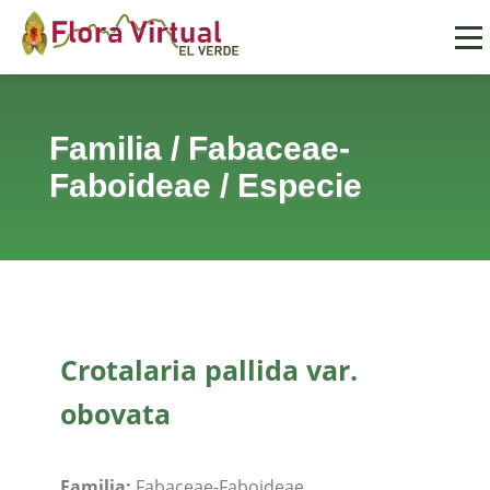
Familia
/
Fabaceae-
Faboideae
/
Especie
Crotalaria pallida var.
obovata
Familia:
Fabaceae-Faboideae