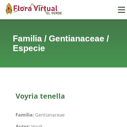
Familia
/
Gentianaceae
/
Especie
Voyria tenella
Familia:
Gentianaceae
Autor:
Hook.