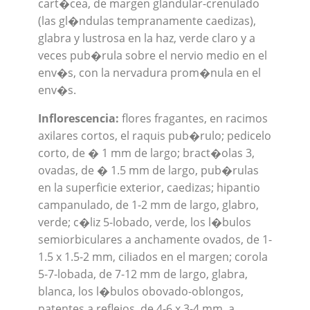
cart�cea, de margen glandular-crenulado
(las gl�ndulas tempranamente caedizas),
glabra y lustrosa en la haz, verde claro y a
veces pub�rula sobre el nervio medio en el
env�s, con la nervadura prom�nula en el
env�s.
Inflorescencia:
flores fragantes, en racimos
axilares cortos, el raquis pub�rulo; pedicelo
corto, de � 1 mm de largo; bract�olas 3,
ovadas, de � 1.5 mm de largo, pub�rulas
en la superficie exterior, caedizas; hipantio
campanulado, de 1-2 mm de largo, glabro,
verde; c�liz 5-lobado, verde, los l�bulos
semiorbiculares a anchamente ovados, de 1-
1.5 x 1.5-2 mm, ciliados en el margen; corola
5-7-lobada, de 7-12 mm de largo, glabra,
blanca, los l�bulos obovado-oblongos,
patentes a reflejos, de 4-6 x 3-4 mm, a