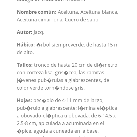
Nombre común:
Aceituna, Aceituna blanca,
Aceituna cimarrona, Cuero de sapo
Autor:
Jacq.
Hábito:
�rbol siempreverde, de hasta 15 m
de alto.
Tallos:
tronco de hasta 20 cm de di�metro,
con corteza lisa, gris�cea; las ramitas
j�venes pub�rulas a glabrescentes, de
color verde torn�ndose gris.
Hojas:
pec�olo de 4-11 mm de largo,
pub�rulo a glabrescente; l�mina el�ptica
a obovado-el�ptica u obovada, de 6-14.5 x
2.5-8 cm, apiculada a acuminada en el
�pice, aguda a cuneada en la base,