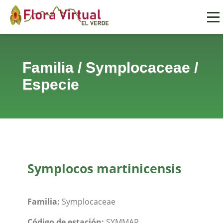
Familia
/
Symplocaceae
/
Especie
Symplocos martinicensis
Familia:
Symplocaceae
Código de estación:
SYMMAR