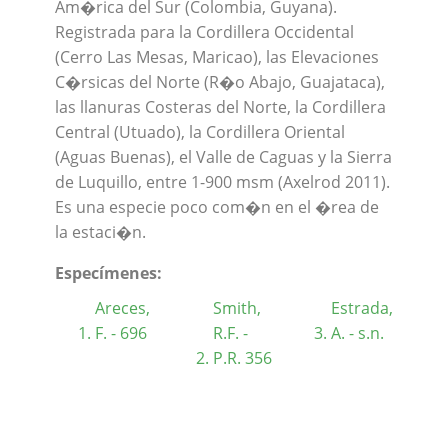
Am�rica del Sur (Colombia, Guyana).
Registrada para la Cordillera Occidental
(Cerro Las Mesas, Maricao), las Elevaciones
C�rsicas del Norte (R�o Abajo, Guajataca),
las llanuras Costeras del Norte, la Cordillera
Central (Utuado), la Cordillera Oriental
(Aguas Buenas), el Valle de Caguas y la Sierra
de Luquillo, entre 1-900 msm (Axelrod 2011).
Es una especie poco com�n en el �rea de
la estaci�n.
Especímenes:
Areces,
Smith,
Estrada,
F. - 696
R.F. -
A. - s.n.
P.R. 356