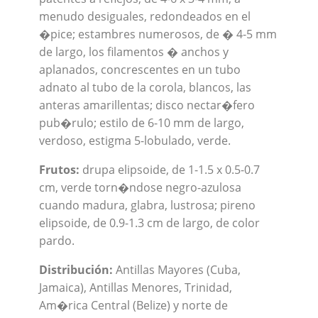
menudo desiguales, redondeados en el
�pice; estambres numerosos, de � 4-5 mm
de largo, los filamentos � anchos y
aplanados, concrescentes en un tubo
adnato al tubo de la corola, blancos, las
anteras amarillentas; disco nectar�fero
pub�rulo; estilo de 6-10 mm de largo,
verdoso, estigma 5-lobulado, verde.
Frutos:
drupa elipsoide, de 1-1.5 x 0.5-0.7
cm, verde torn�ndose negro-azulosa
cuando madura, glabra, lustrosa; pireno
elipsoide, de 0.9-1.3 cm de largo, de color
pardo.
Distribución:
Antillas Mayores (Cuba,
Jamaica), Antillas Menores, Trinidad,
Am�rica Central (Belize) y norte de