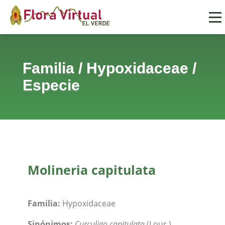
Familia
/
Hypoxidaceae
/
Especie
Molineria capitulata
Familia:
Hypoxidaceae
Sinónimos:
Curculigo capitulata
(Lour.)