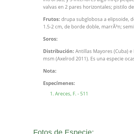
valvas en 2 pares horizontales; pistilo 
Frutos:
drupa subglobosa a elipsoide, de
1.5-2 cm, de borde doble, marrÃ³n; semi
Soros:
Distribución:
Antillas Mayores (Cuba) e I
msm (Axelrod 2011). Es una especie ocas
Nota:
Especímenes:
Areces, F. - 511
Fotos de Especie: