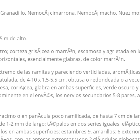
 Granadillo, NemocÃ¡ cimarrona, NemocÃ¡ macho, Nuez mo
5 m de alto.
ro; corteza grisÃ¡cea o marrÃ³n, escamosa y agrietada en l
orizontales, esencialmente glabras, de color marrÃ³n.
xtremo de las ramitas y pareciendo verticiladas, aromÃ¡ticas
tulada, de 4-10 x 1.5-5.5 cm, obtusa o redondeada o a vece
esa, coriÃ¡cea, glabra en ambas superficies, verde oscuro y l
ominente en el envÃ©s, los nervios secundarios 5-8 pares, a
n racimo o en panÃ­cula poco ramificada, de hasta 7 cm de la
de 1-2 mm de largo; tÃ©palos en dos series iguales, elÃ­ptico
os en ambas superficies; estambres 9, amarillos: 6 exterio
eÃ±os, con las anteras extrorsas y con 2 glÃ¡ndulas globosas