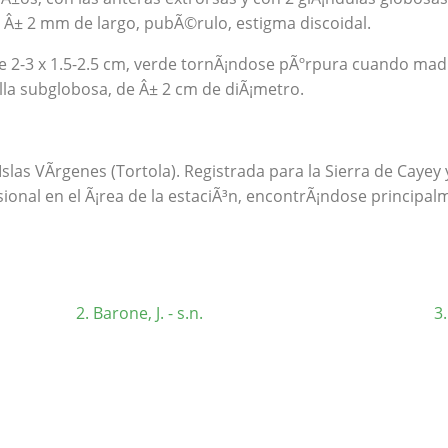
de Â± 2 mm de largo, pubÃ©rulo, estigma discoidal.
 2-3 x 1.5-2.5 cm, verde tornÃ¡ndose pÃºrpura cuando madur
lla subglobosa, de Â± 2 cm de diÃ¡metro.
slas VÃ­rgenes (Tortola). Registrada para la Sierra de Cayey 
ional en el Ã¡rea de la estaciÃ³n, encontrÃ¡ndose principal
Barone, J. - s.n.