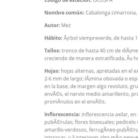
Código de estación:
OCOSPA
Nombre común:
Cabalonga cimarrona,
Autor:
Mez
Hábito:
Ã¡rbol siempreverde, de hasta 1
Tallos:
tronco de hasta 40 cm de diÃ¡met
creciendo de manera estratificada, Â± h
Hojas:
hojas alternas, apretadas en el e
2-6 mm de largo; lÃ¡mina obovada o espa
en la base, de margen algo revoluto, gru
envÃ©s, el nervio medio amarillento, pr
promÃ­nulos en el envÃ©s.
Inflorescencia:
inflorescencia axilar, e
pubÃ©rulas; flores bisexuales; pedicelo 
amarillo-verdosos, ferrugÃ­neo-pubÃ©rul
introrsas, y 3 interiores algo mÃ¡s pequ