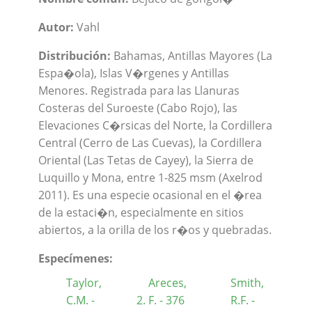
Autor:
Vahl
Distribución:
Bahamas, Antillas Mayores (La
Espa�ola), Islas V�rgenes y Antillas
Menores. Registrada para las Llanuras
Costeras del Suroeste (Cabo Rojo), las
Elevaciones C�rsicas del Norte, la Cordillera
Central (Cerro de Las Cuevas), la Cordillera
Oriental (Las Tetas de Cayey), la Sierra de
Luquillo y Mona, entre 1-825 msm (Axelrod
2011). Es una especie ocasional en el �rea
de la estaci�n, especialmente en sitios
abiertos, a la orilla de los r�os y quebradas.
Especímenes:
Taylor,
Areces,
Smith,
C.M. -
F. - 376
R.F. -