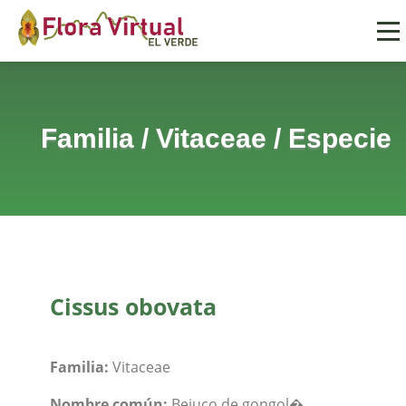
Familia
/
Vitaceae
/
Especie
Cissus obovata
Familia:
Vitaceae
Nombre común:
Bejuco de gongol�