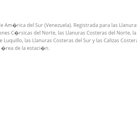
 de Am�rica del Sur (Venezuela). Registrada para las Llanuras
nes C�rsicas del Norte, las Llanuras Costeras del Norte, la C
de Luquillo, las Llanuras Costeras del Sur y las Calizas Cos
l �rea de la estaci�n.