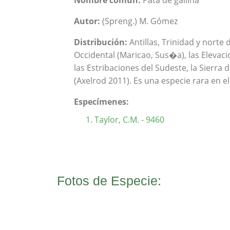
Nombre común:
Pata de gallina
Autor:
(Spreng.) M. Gómez
Distribución:
Antillas, Trinidad y norte
Occidental (Maricao, Sus�a), las Elevacio
las Estribaciones del Sudeste, la Sierra 
(Axelrod 2011). Es una especie rara en e
Especímenes:
Taylor, C.M. - 9460
Fotos de Especie: