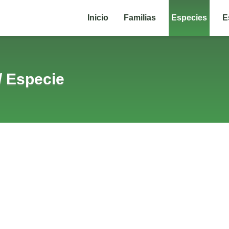
Inicio
Familias
Especies
E
/
Especie