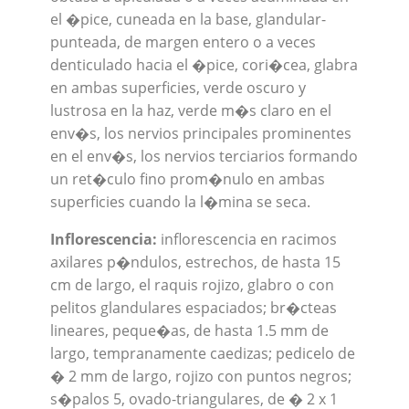
el �pice, cuneada en la base, glandular-
punteada, de margen entero o a veces
denticulado hacia el �pice, cori�cea, glabra
en ambas superficies, verde oscuro y
lustrosa en la haz, verde m�s claro en el
env�s, los nervios principales prominentes
en el env�s, los nervios terciarios formando
un ret�culo fino prom�nulo en ambas
superficies cuando la l�mina se seca.
Inflorescencia:
inflorescencia en racimos
axilares p�ndulos, estrechos, de hasta 15
cm de largo, el raquis rojizo, glabro o con
pelitos glandulares espaciados; br�cteas
lineares, peque�as, de hasta 1.5 mm de
largo, tempranamente caedizas; pedicelo de
� 2 mm de largo, rojizo con puntos negros;
s�palos 5, ovado-triangulares, de � 2 x 1