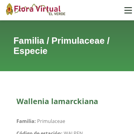
Familia
/
Primulaceae
/
Especie
Wallenia lamarckiana
Familia:
Primulaceae
Código de estación:
WALPEN