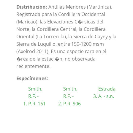
Distribución:
Antillas Menores (Martinica).
Registrada para la Cordillera Occidental
(Maricao), las Elevaciones C�rsicas del
Norte, la Cordillera Central, la Cordillera
Oriental (La Torrecilla), la Sierra de Cayey y la
Sierra de Luquillo, entre 150-1200 msm
(Axelrod 2011). Es una especie rara en el
�rea de la estaci�n, no observada
recientemente.
Especímenes:
Smith,
Smith,
Estrada,
R.F. -
R.F. -
A. - s.n.
P.R. 161
P.R. 906