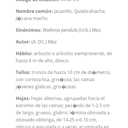
Nombre común:
Jacanillo, Quiebrahacha,
J�cana macho
Sinónimos:
Wallenia pendula
(Urb.) Mez
Autor:
(A. DC.) Mez
Hábito:
arbusto o arbolito siempreverde, de
hasta 6 m de alto, dioico.
Tallos:
tronco de hasta 10 cm de di�metro,
con corteza lisa, gris�cea; las ramas
j�venes glabras, gris�ceas.
Hojas:
hojas alternas, agrupadas hacia el
extremo de las ramas; pec�olo de 1-2.5 cm
de largo, grueso, glabro; l�mina obovada a
obovado-oblonga, de 14-25 x 6-10 cm,
obtusa a apiculada o a veces acuminada en