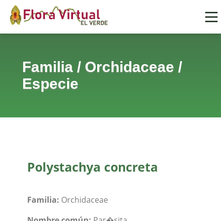
Familia
/
Orchidaceae
/
Especie
Polystachya concreta
Familia:
Orchidaceae
Nombre común:
Par�sita