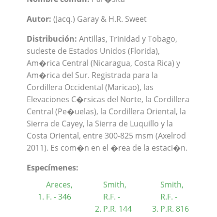
Autor:
(Jacq.) Garay & H.R. Sweet
Distribución:
Antillas, Trinidad y Tobago,
sudeste de Estados Unidos (Florida),
Am�rica Central (Nicaragua, Costa Rica) y
Am�rica del Sur. Registrada para la
Cordillera Occidental (Maricao), las
Elevaciones C�rsicas del Norte, la Cordillera
Central (Pe�uelas), la Cordillera Oriental, la
Sierra de Cayey, la Sierra de Luquillo y la
Costa Oriental, entre 300-825 msm (Axelrod
2011). Es com�n en el �rea de la estaci�n.
Especímenes:
Areces,
Smith,
Smith,
F. - 346
R.F. -
R.F. -
P.R. 144
P.R. 816