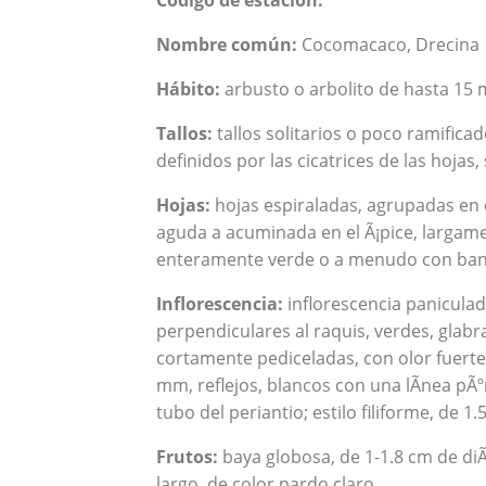
Código de estación:
Nombre común:
Cocomacaco, Drecina
Hábito:
arbusto o arbolito de hasta 15 
Tallos:
tallos solitarios o poco ramificad
definidos por las cicatrices de las hojas
Hojas:
hojas espiraladas, agrupadas en 
aguda a acuminada en el Ã¡pice, largame
enteramente verde o a menudo con banda
Inflorescencia:
inflorescencia paniculad
perpendiculares al raquis, verdes, glab
cortamente pediceladas, con olor fuerte;
mm, reflejos, blancos con una lÃ­nea pÃº
tubo del periantio; estilo filiforme, de 1
Frutos:
baya globosa, de 1-1.8 cm de di
largo, de color pardo claro.