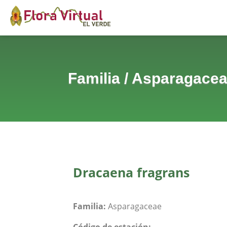
Familia
/
Asparagace
Dracaena fragrans
Familia:
Asparagaceae