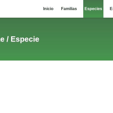
Inicio
Familias
Especies
E
ae
/
Especie