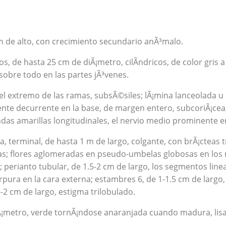
m de alto, con crecimiento secundario anÃ³malo.
os, de hasta 25 cm de diÃ¡metro, cilÃ­ndricos, de color gris 
, sobre todo en las partes jÃ³venes.
el extremo de las ramas, subsÃ©siles; lÃ¡mina lanceolada u 
nte decurrente en la base, de margen entero, subcoriÃ¡cea,
s amarillas longitudinales, el nervio medio prominente e
a, terminal, de hasta 1 m de largo, colgante, con brÃ¡cteas 
ras; flores aglomeradas en pseudo-umbelas globosas en los 
 perianto tubular, de 1.5-2 cm de largo, los segmentos line
rpura en la cara externa; estambres 6, de 1-1.5 cm de largo,
.5-2 cm de largo, estigma trilobulado.
Ã¡metro, verde tornÃ¡ndose anaranjada cuando madura, lisa;