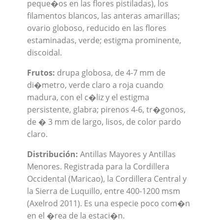
peque�os en las flores pistiladas), los
filamentos blancos, las anteras amarillas;
ovario globoso, reducido en las flores
estaminadas, verde; estigma prominente,
discoidal.
Frutos:
drupa globosa, de 4-7 mm de
di�metro, verde claro a roja cuando
madura, con el c�liz y el estigma
persistente, glabra; pirenos 4-6, tr�gonos,
de � 3 mm de largo, lisos, de color pardo
claro.
Distribución:
Antillas Mayores y Antillas
Menores. Registrada para la Cordillera
Occidental (Maricao), la Cordillera Central y
la Sierra de Luquillo, entre 400-1200 msm
(Axelrod 2011). Es una especie poco com�n
en el �rea de la estaci�n.