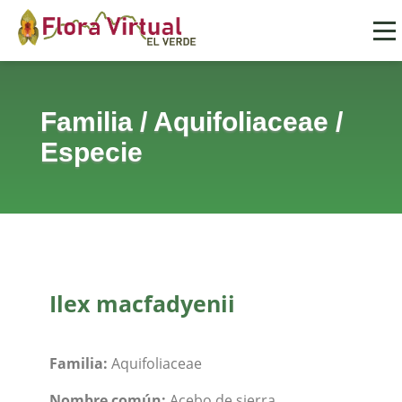
Familia
/
Aquifoliaceae
/
Especie
Ilex macfadyenii
Familia:
Aquifoliaceae
Nombre común:
Acebo de sierra