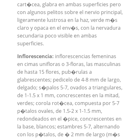
cart�cea, glabra en ambas superficies pero
con algunos pelitos sobre el nervio principal,
ligeramente lustrosa en la haz, verde m�s
claro y opaca en el env�s, con la nervadura
secundaria poco visible en ambas
superficies.
Inflorescencia:
inflorescencias femeninas
en cimas unifloras o 3-floras, las masculinas
de hasta 15 flores, pub�rulas a
glabrescentes; pedicelo de 4-8 mm de largo,
delgado; s�palos 5-7, ovados a triangulares,
de 1-1.5 x 1 mm, concrescentes en la mitad,
verdes; corola rot�cea, compuesta por 5-7
p�talos ovales, de 1.5-2 x 1-1.5 mm,
redondeados en el �pice, concrescentes en
la base, blancos; estambres 5-7, alternando
con los p�talos, de � 2 mm de largo (m�s