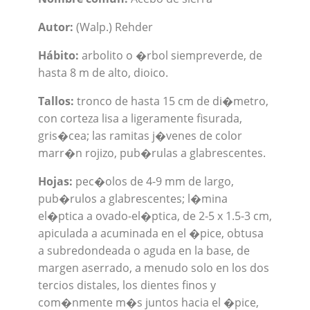
Autor:
(Walp.) Rehder
Hábito:
arbolito o �rbol siempreverde, de
hasta 8 m de alto, dioico.
Tallos:
tronco de hasta 15 cm de di�metro,
con corteza lisa a ligeramente fisurada,
gris�cea; las ramitas j�venes de color
marr�n rojizo, pub�rulas a glabrescentes.
Hojas:
pec�olos de 4-9 mm de largo,
pub�rulos a glabrescentes; l�mina
el�ptica a ovado-el�ptica, de 2-5 x 1.5-3 cm,
apiculada a acuminada en el �pice, obtusa
a subredondeada o aguda en la base, de
margen aserrado, a menudo solo en los dos
tercios distales, los dientes finos y
com�nmente m�s juntos hacia el �pice,