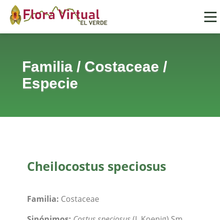
Familia
/
Costaceae
/
Especie
Cheilocostus speciosus
Familia:
Costaceae
Sinónimos:
Costus speciosus
(J. Koenig) Sm.