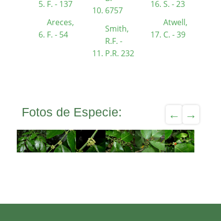
F. - 137
S. - 23
6757
Areces,
Atwell,
Smith,
F. - 54
C. - 39
R.F. -
P.R. 232
Fotos de Especie: