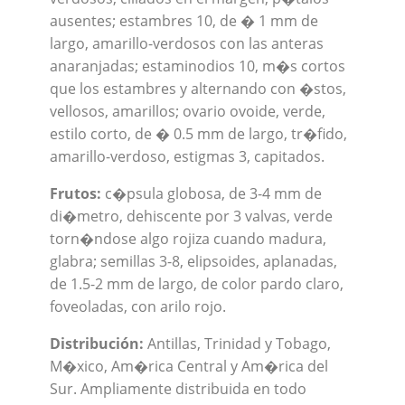
ausentes; estambres 10, de � 1 mm de
largo, amarillo-verdosos con las anteras
anaranjadas; estaminodios 10, m�s cortos
que los estambres y alternando con �stos,
vellosos, amarillos; ovario ovoide, verde,
estilo corto, de � 0.5 mm de largo, tr�fido,
amarillo-verdoso, estigmas 3, capitados.
Frutos:
c�psula globosa, de 3-4 mm de
di�metro, dehiscente por 3 valvas, verde
torn�ndose algo rojiza cuando madura,
glabra; semillas 3-8, elipsoides, aplanadas,
de 1.5-2 mm de largo, de color pardo claro,
foveoladas, con arilo rojo.
Distribución:
Antillas, Trinidad y Tobago,
M�xico, Am�rica Central y Am�rica del
Sur. Ampliamente distribuida en todo