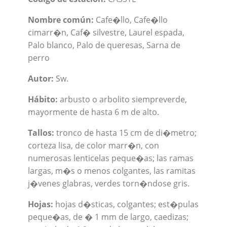
Nombre común:
Cafe�llo, Cafe�llo
cimarr�n, Caf� silvestre, Laurel espada,
Palo blanco, Palo de queresas, Sarna de
perro
Autor:
Sw.
Hábito:
arbusto o arbolito siempreverde,
mayormente de hasta 6 m de alto.
Tallos:
tronco de hasta 15 cm de di�metro;
corteza lisa, de color marr�n, con
numerosas lenticelas peque�as; las ramas
largas, m�s o menos colgantes, las ramitas
j�venes glabras, verdes torn�ndose gris.
Hojas:
hojas d�sticas, colgantes; est�pulas
peque�as, de � 1 mm de largo, caedizas;