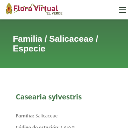
Familia
/
Salicaceae
/
Especie
Casearia sylvestris
Familia:
Salicaceae
Código de estación:
CASSYL