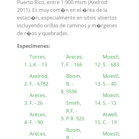
Puerto Rico, entre 1-900 msm (Axelrod
2011). Es muy com�n en el �rea de la
estaci�n, especialmente en sitios abiertos
incluyendo orillas de caminos y m�rgenes
de r�os y quebradas.
Especímenes:
Torres,
Areces,
Moestl,
L.K. - 13
F. - 166
S. - 683
Axelrod,
Boom,
Moestl,
F. - 6782
B. -
S. - 40
9596
Areces,
Moestl,
F. - 26
Smith,
S. - 13
R.F. -
Areces,
Atwell,
P.R. 920
F. - 90
C. - 19
Boom,
Areces,
Moestl,
B. -