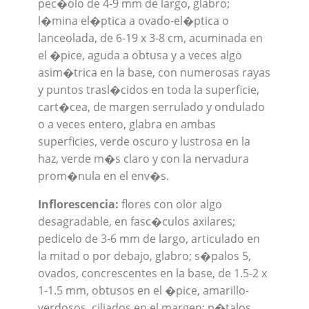
pec�olo de 4-9 mm de largo, glabro;
l�mina el�ptica a ovado-el�ptica o
lanceolada, de 6-19 x 3-8 cm, acuminada en
el �pice, aguda a obtusa y a veces algo
asim�trica en la base, con numerosas rayas
y puntos trasl�cidos en toda la superficie,
cart�cea, de margen serrulado y ondulado
o a veces entero, glabra en ambas
superficies, verde oscuro y lustrosa en la
haz, verde m�s claro y con la nervadura
prom�nula en el env�s.
Inflorescencia:
flores con olor algo
desagradable, en fasc�culos axilares;
pedicelo de 3-6 mm de largo, articulado en
la mitad o por debajo, glabro; s�palos 5,
ovados, concrescentes en la base, de 1.5-2 x
1-1.5 mm, obtusos en el �pice, amarillo-
verdosos, ciliados en el margen; p�talos