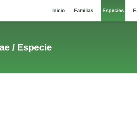
Inicio
Familias
Especies
E
eae
/
Especie