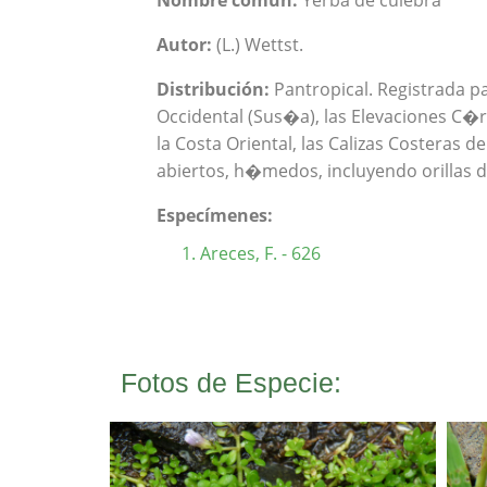
Nombre común:
Yerba de culebra
Autor:
(L.) Wettst.
Distribución:
Pantropical. Registrada pa
Occidental (Sus�a), las Elevaciones C�rsi
la Costa Oriental, las Calizas Costeras 
abiertos, h�medos, incluyendo orillas d
Especímenes:
Areces, F. - 626
Fotos de Especie: