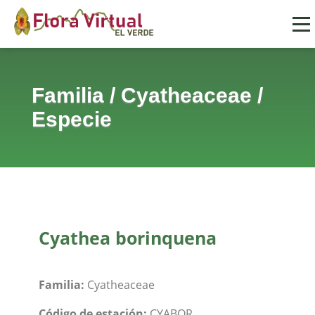
Familia
/
Cyatheaceae
/
Especie
Cyathea borinquena
Familia:
Cyatheaceae
Código de estación:
CYABOR