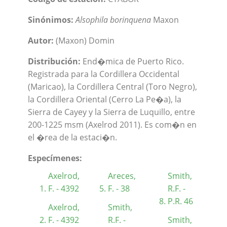
Sinónimos:
Alsophila borinquena
Maxon
Autor:
(Maxon) Domin
Distribución:
End�mica de Puerto Rico.
Registrada para la Cordillera Occidental
(Maricao), la Cordillera Central (Toro Negro),
la Cordillera Oriental (Cerro La Pe�a), la
Sierra de Cayey y la Sierra de Luquillo, entre
200-1225 msm (Axelrod 2011). Es com�n en
el �rea de la estaci�n.
Especímenes:
Axelrod,
Areces,
Smith,
F. - 4392
F. - 38
R.F. -
P.R. 46
Axelrod,
Smith,
F. - 4392
R.F. -
Smith,