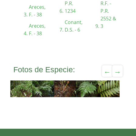
P.R.
R.F. -
Areces,
1234
P.R.
F. - 38
2552 &
Conant,
Areces,
3
D.S. - 6
F. - 38
Fotos de Especie: