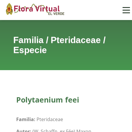
Familia
/
Pteridaceae
/
Especie
Polytaenium feei
Familia:
Pteridaceae
Autor:
(W. Schaffn. ex Fée) Maxon