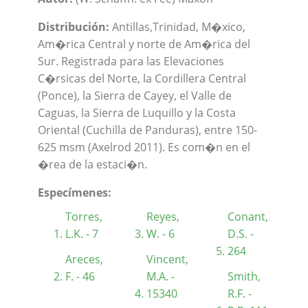
Distribución:
Antillas,Trinidad, M�xico,
Am�rica Central y norte de Am�rica del
Sur. Registrada para las Elevaciones
C�rsicas del Norte, la Cordillera Central
(Ponce), la Sierra de Cayey, el Valle de
Caguas, la Sierra de Luquillo y la Costa
Oriental (Cuchilla de Panduras), entre 150-
625 msm (Axelrod 2011). Es com�n en el
�rea de la estaci�n.
Especímenes:
Torres,
Reyes,
Conant,
L.K. - 7
W. - 6
D.S. -
264
Areces,
Vincent,
F. - 46
M.A. -
Smith,
15340
R.F. -