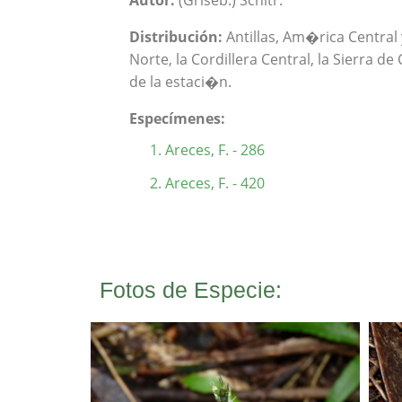
Autor:
(Griseb.) Schltr.
Distribución:
Antillas, Am�rica Central 
Norte, la Cordillera Central, la Sierra d
de la estaci�n.
Especímenes:
Areces, F. - 286
Areces, F. - 420
Fotos de Especie: