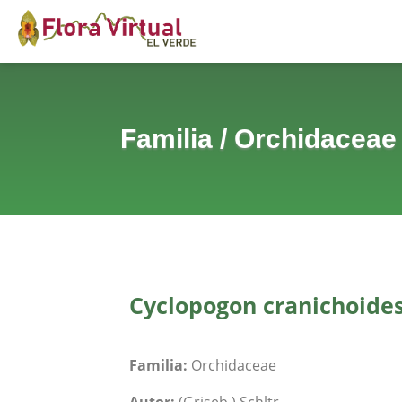
Familia
/
Orchidaceae
Cyclopogon cranichoide
Familia:
Orchidaceae