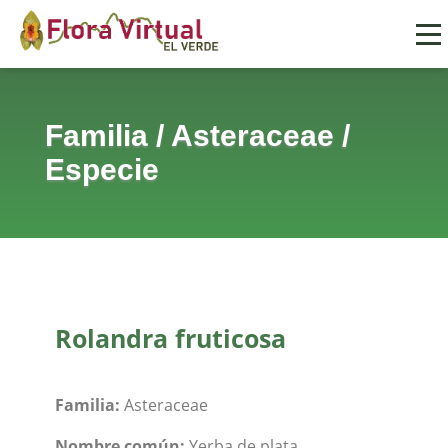
Familia
/
Asteraceae
/
Especie
Rolandra fruticosa
Familia:
Asteraceae
Nombre común:
Yerba de plata