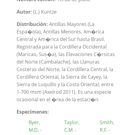
Autor:
(L.) Kuntze
Distribución:
Antillas Mayores (La
Espa�ola), Antillas Menores, Am�rica
Central y Am�rica del Sur hasta Brasil.
Registrada para la Cordillera Occidental
(Maricao, Sus�a), las Elevaciones C�rsicas
del Norte (Cambalache), las Llanuras
Costeras del Norte, la Cordillera Central, la
Cordillera Oriental, la Sierra de Cayey, la
Sierra de Luquillo y la Costa Oriental, entre
1-700 msm (Axelrod 2011). Es una especie
ocasional en el �rea de la estaci�n.
Especímenes:
Byer,
Taylor,
Smith,
M.D. -
C.M. -
R.F. -