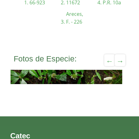
66-923
11672
P.R. 10a
Areces,
F. - 226
Fotos de Especie:
Catec