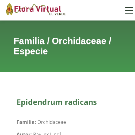
Familia
/
Orchidaceae
/
Especie
Epidendrum radicans
Familia:
Orchidaceae
Autor:
Pav. ex Lindl.