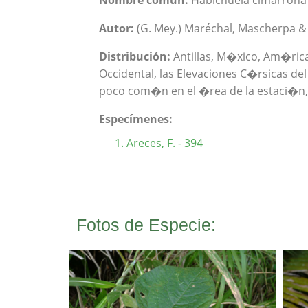
Nombre común:
Habichuela cimarrona
Autor:
(G. Mey.) Maréchal, Mascherpa & 
Distribución:
Antillas, M�xico, Am�rica 
Occidental, las Elevaciones C�rsicas del 
poco com�n en el �rea de la estaci�n, e
Especímenes:
Areces, F. - 394
Fotos de Especie: