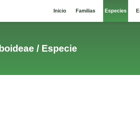
Inicio
Familias
Especies
E
boideae
/
Especie