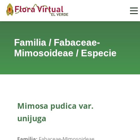
Familia
/
Fabaceae-
Mimosoideae
/
Especie
Mimosa pudica var.
unijuga
Familia:
Fabaceae-Mimosoideae