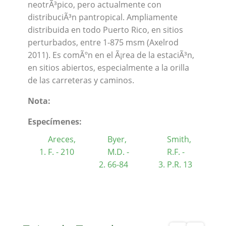
neotrÃ³pico, pero actualmente con
distribuciÃ³n pantropical. Ampliamente
distribuida en todo Puerto Rico, en sitios
perturbados, entre 1-875 msm (Axelrod
2011). Es comÃºn en el Ã¡rea de la estaciÃ³n,
en sitios abiertos, especialmente a la orilla
de las carreteras y caminos.
Nota:
Especímenes:
Areces,
Byer,
Smith,
F. - 210
M.D. -
R.F. -
66-84
P.R. 13