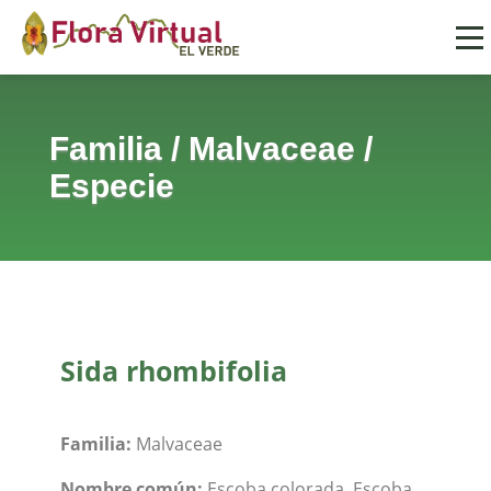
Familia
/
Malvaceae
/
Especie
Sida rhombifolia
Familia:
Malvaceae
Nombre común:
Escoba colorada, Escoba