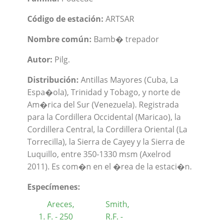
Código de estación:
ARTSAR
Nombre común:
Bamb� trepador
Autor:
Pilg.
Distribución:
Antillas Mayores (Cuba, La
Espa�ola), Trinidad y Tobago, y norte de
Am�rica del Sur (Venezuela). Registrada
para la Cordillera Occidental (Maricao), la
Cordillera Central, la Cordillera Oriental (La
Torrecilla), la Sierra de Cayey y la Sierra de
Luquillo, entre 350-1330 msm (Axelrod
2011). Es com�n en el �rea de la estaci�n.
Especímenes:
Areces,
Smith,
F. - 250
R.F. -