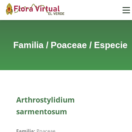
Familia
/
Poaceae
/
Especie
Arthrostylidium
sarmentosum
Familia:
Poaceae